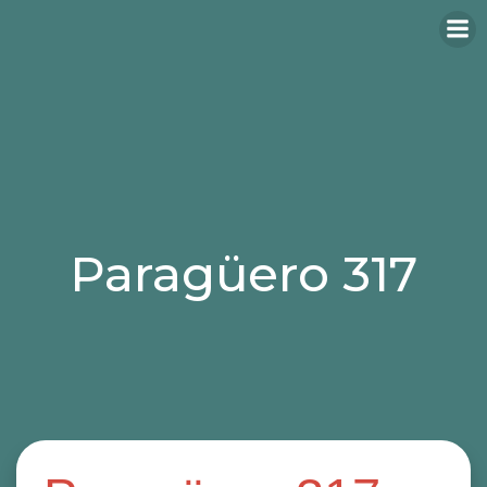
Paragüero 317
Categories:
paragüero metálico
paragüeros