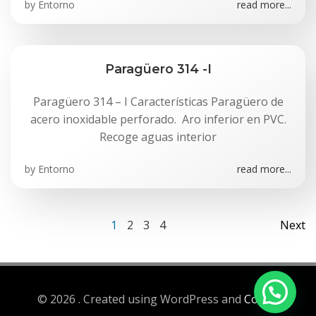
by
Entorno
read more...
Paragüero 314 -I
Paragüero 314 – I Características Paragüero de
acero inoxidable perforado. Aro inferior en PVC.
Recoge aguas interior
by
Entorno
read more...
Navegación
Na
Página
Página
Página
Página
1
2
3
4
Next
por
po
las
las
© 2026 . Created using WordPress and
Colibri