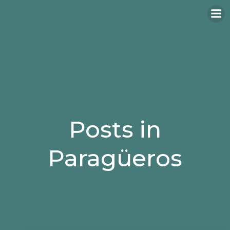
Saltar
al
contenido
Posts in
Paragüeros