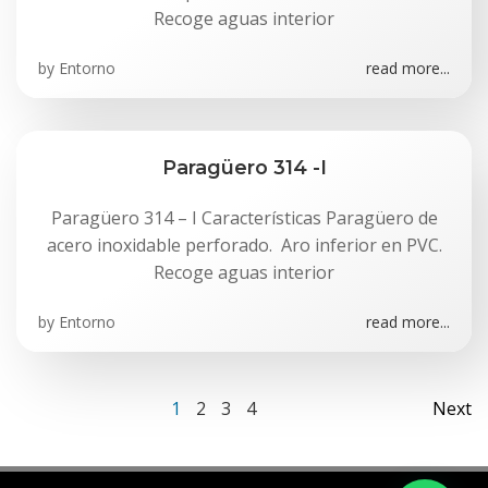
Recoge aguas interior
by
Entorno
read more...
Paragüero 314 -I
Paragüero 314 – I Características Paragüero de
acero inoxidable perforado. Aro inferior en PVC.
Recoge aguas interior
by
Entorno
read more...
Navegación
Na
Página
Página
Página
Página
1
2
3
4
Next
por
po