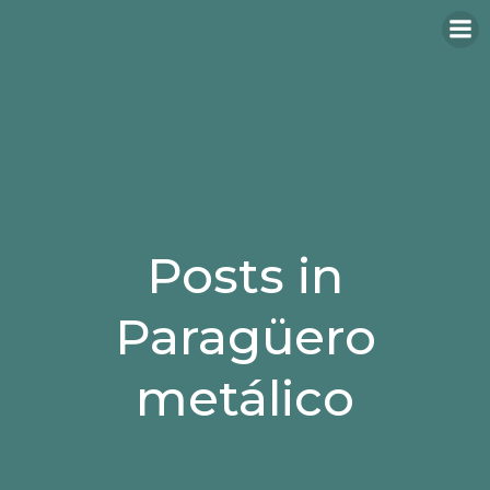
Saltar
al
contenido
Posts in
Paragüero
metálico