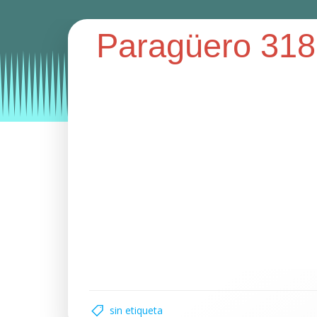
Paragüero 318
Categories:
paragüero metálico
paragüeros
sin etiqueta