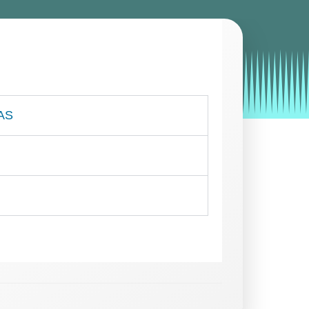
by
Entorno
|
on
noviembre 4, 2019
AS