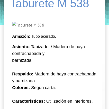
Taburete M 538
by
Entorno
|
on
enero 16, 2020
Armazón:
Tubo acerado.
Asiento:
Tapizado. / Madera de haya
contrachapada y
barnizada.
Respaldo:
Madera de haya contrachapada
y barnizada.
Colores:
Según carta.
Características:
Utilización en interiores.