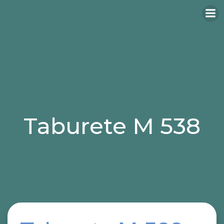
Taburete M 538
Categories:
taburetes
taburetes para hosteleria