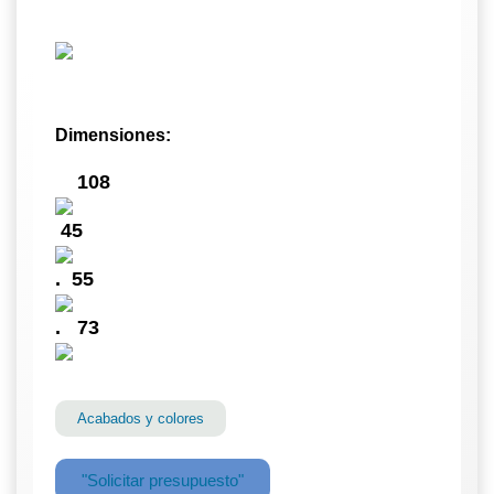
Dimensiones:
108
45
. 5
5
.
73
Acabados y colores
"Solicitar presupuesto"