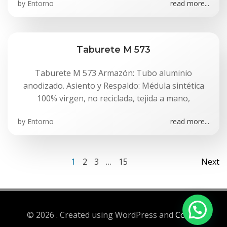
by
Entorno
read more...
Taburete M 573
Taburete M 573 Armazón: Tubo aluminio
anodizado. Asiento y Respaldo: Médula sintética
100% virgen, no reciclada, tejida a mano,
by
Entorno
read more...
Navegación
Na
Página
Página
Página
Página
1
2
3
…
15
Next
por
po
las
las
© 2026 . Created using WordPress and
Colibri