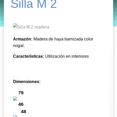
Silla M 2
by
Entorno
|
on
diciembre 6, 2019
Armazón:
Madera de haya barnizada color
n
ogal.
Características:
Utilización en interiores
Dimensiones:
79
46
48