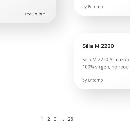
by
Entorno
read more...
Silla M 2220
Silla M 2220 Armazón 
100% virgen, no recicl
by
Entorno
Página
Página
Página
Página
1
2
3
…
26