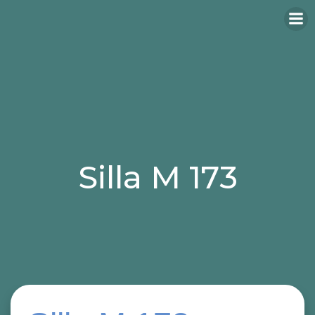
Silla M 173
Categories:
sillas
sillas para hosteleria