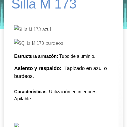
Silla M 173
by
Entorno
|
on
diciembre 10, 2019
Estructura armazón:
Tubo de aluminio.
Asiento y respaldo:
Tapizado en azul o
burdeos.
Características:
Utilización en interiores.
Apilable.