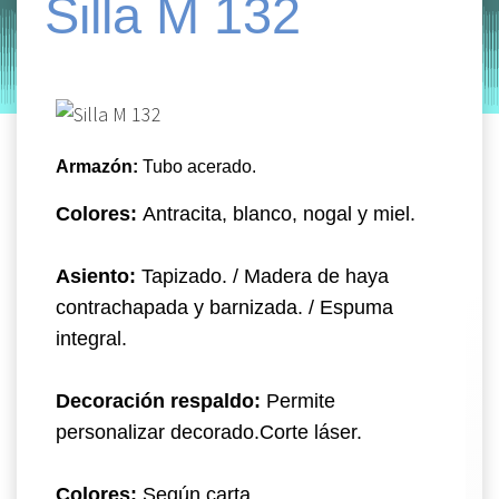
Silla M 132
by
Entorno
|
on
diciembre 10, 2019
Armazón:
Tubo acerado
.
Colores:
Antracita, blanco, nogal y miel.
Asiento:
Tapizado. / Madera de haya
contrachapada y barnizada. / Espuma
integral.
Decoración respaldo:
Permite
personalizar decorado.
Corte láser.
Colores:
Según carta.