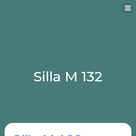
Silla M 132
Categories:
sillas
sillas para hosteleria