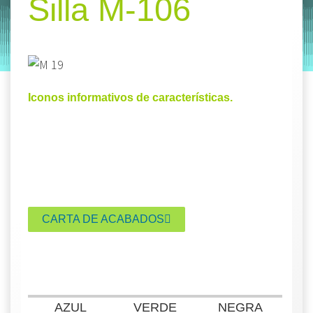
Silla M-106
by
Entorno
|
on
diciembre 10, 2019
Iconos informativos de características.
CARTA DE ACABADOS
AZUL
VERDE
NEGRA