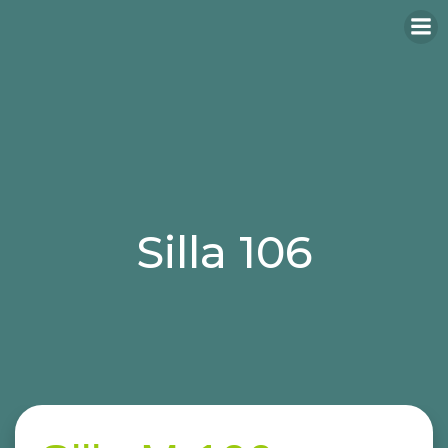
Silla 106
Categories:
sillas
sillas para hosteleria