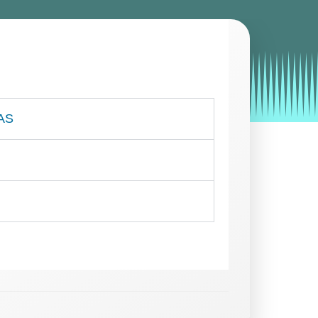
by
Entorno
|
on
octubre 31, 2019
AS