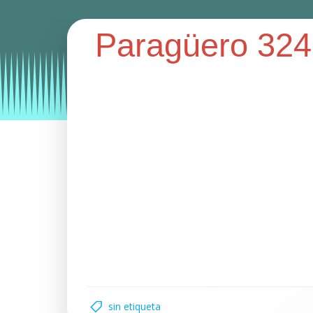
Paragüero 324
Categories:
paragüero metálico
paragüeros
sin etiqueta