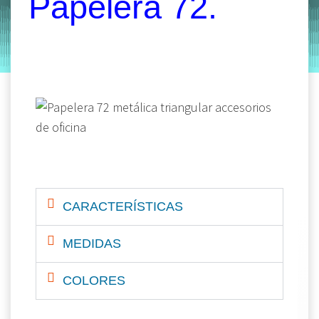
Papelera 72.
by
Entorno
|
on
octubre 23, 2019
CARACTERÍSTICAS
MEDIDAS
COLORES