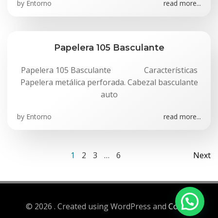
by
Entorno
read more...
Papelera 105 Basculante
Papelera 105 Basculante Características
Papelera metálica perforada. Cabezal basculante
auto
by
Entorno
read more...
Navegación
Na
Página
Página
Página
Página
1
2
3
…
6
Next
por
po
las
las
© 2026 . Created using WordPress and
Colibri