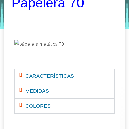
Papelera 70
by
Entorno
|
on
octubre 23, 2019
CARACTERÍSTICAS
MEDIDAS
COLORES