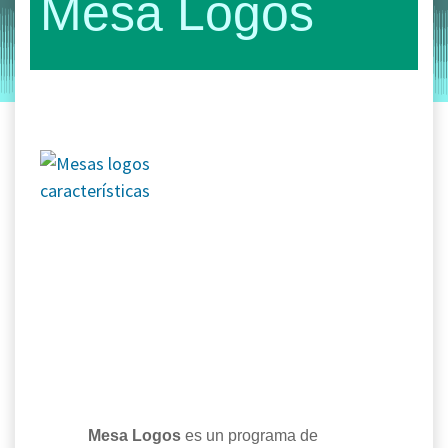
Mesa Logos
by
Entorno
|
on
marzo 18, 2019
Mesa Logos
es un programa de