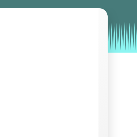
by
Entorno
|
on
enero 24, 2020