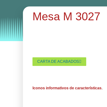
Mesa M 3027
Categories:
mesas
mesas hosteleria
CARTA DE ACABADOS
Iconos informativos de características.