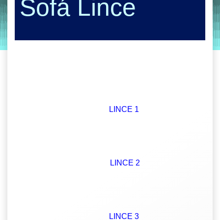
Sofá Lince
by
Entorno
|
on
octubre 4, 2019
LINCE 1
LINCE 2
LINCE 3