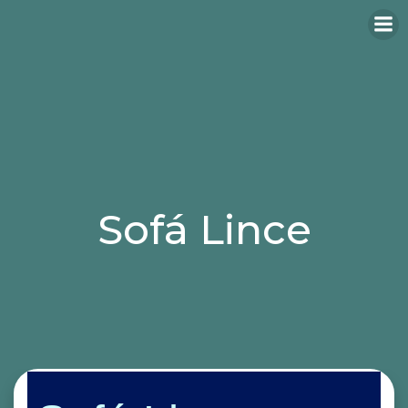
Sofá Lince
Categories:
butaca
sofá