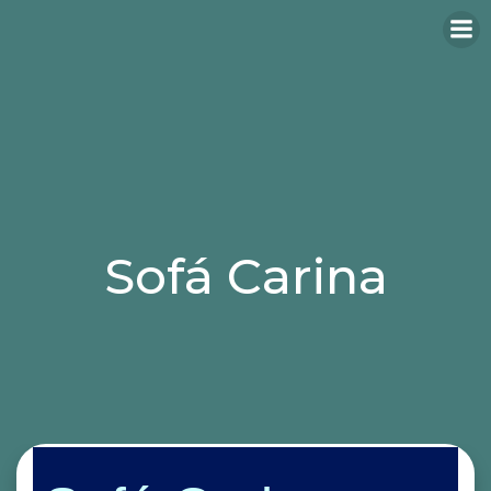
Sofá Carina
Categories:
butaca
sofá