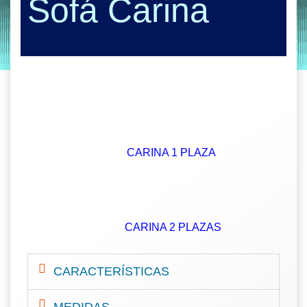
Sofá Carina
by
Entorno
|
on
octubre 3, 2019
CARINA 1 PLAZA
CARINA 2 PLAZAS
CARACTERÍSTICAS