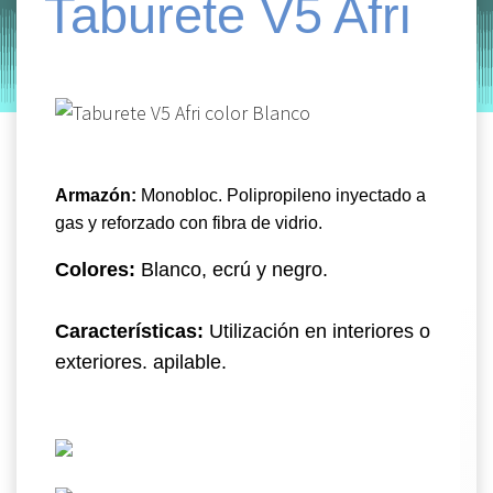
Taburete V5 Afri
by
Entorno
|
on
enero 16, 2020
Armazón:
Monobloc. Polipropileno inyectado a
gas y reforzado con fibra de vidrio.
Colores:
Blanco, ecrú y negro.
Características:
Utilización en interiores o
exteriores. apilable.