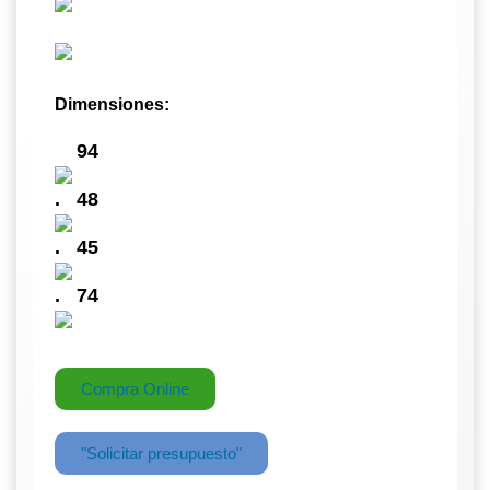
Dimensiones:
94
.
48
.
4
5
.
74
Compra Online
"Solicitar presupuesto"