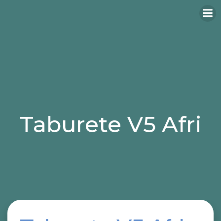
Taburete V5 Afri
Categories:
taburetes
taburetes para hosteleria