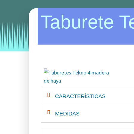
Taburete T
Categories:
taburetes
taburetes para hosteleri
CARACTERÍSTICAS
MEDIDAS