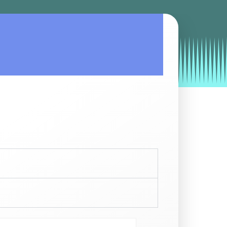
by
Entorno
|
on
septiembre 26, 2019