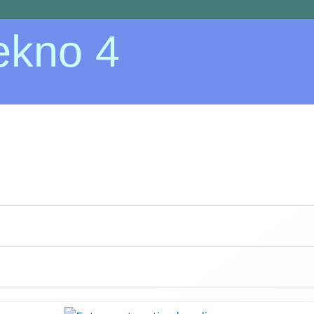
ekno 4
a