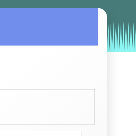
by
Entorno
|
on
septiembre 19, 2019