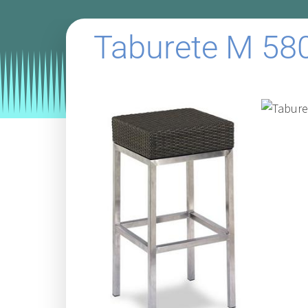
Taburete M 58
Categories:
taburetes
taburetes para hosteleri