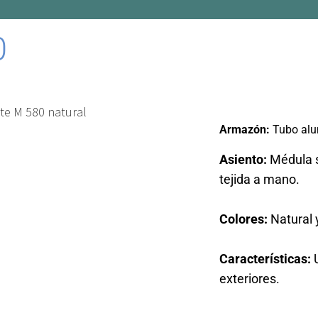
0
a
Armazón:
Tubo alu
Asiento:
Médula s
tejida a mano.
Colores:
Natural y
Características:
exteriores.