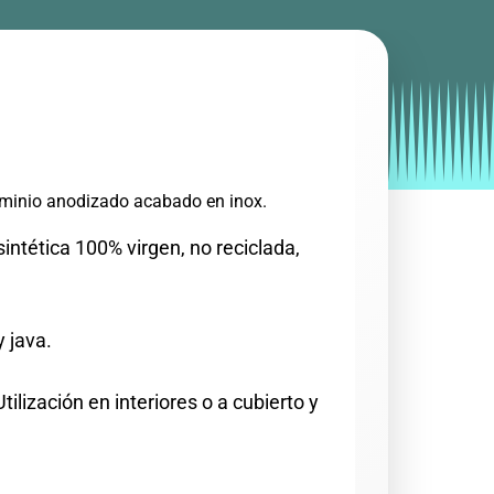
by
Entorno
|
on
enero 16, 2020
minio anodizado acabado en inox.
intética 100% virgen, no reciclada,
 java.
Utilización en interiores o a cubierto y