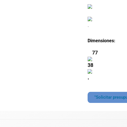
.
Dimensiones:
77
38
.
"Solicitar presup