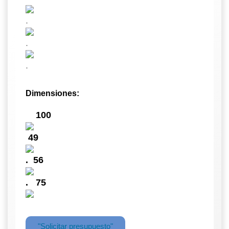
.
.
.
Dimensiones:
100
49
.
56
.
75
"Solicitar presupuesto"