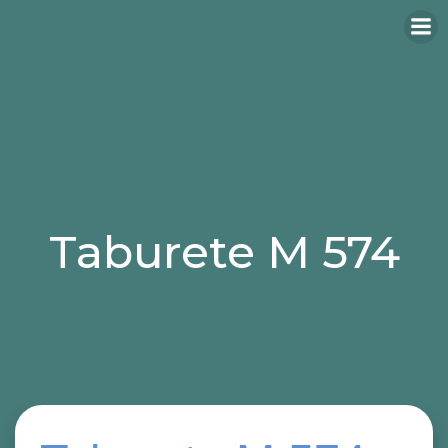
Taburete M 574
Categories:
taburetes
taburetes para hosteleria