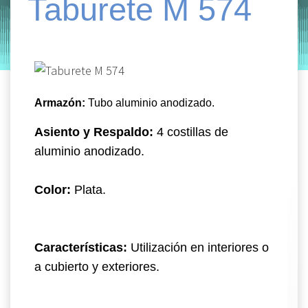
Taburete M 574
by
Entorno
|
on
enero 16, 2020
Armazón:
Tubo aluminio anodizado.
Asiento y Respaldo:
4 costillas de
aluminio anodizado.
Color:
Plata.
Características:
Utilización en interiores o
a cubierto y exteriores.