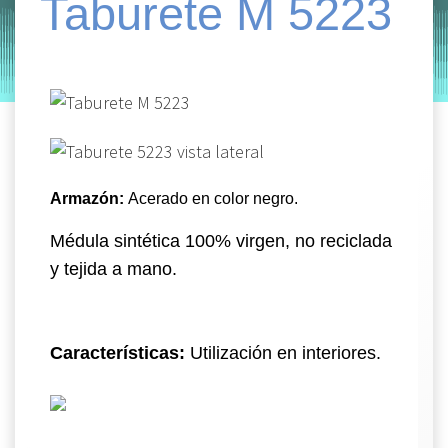
Taburete M 5223
by
Entorno
|
on
marzo 7, 2022
Armazón:
Acerado en color negro.
Médula sintética 100% virgen, no reciclada
y tejida a mano.
Características:
Utilización en interiores.