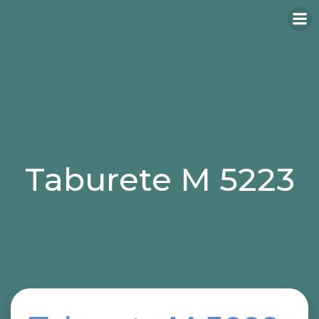
Taburete M 5223
Categories:
taburetes
taburetes para hosteleria