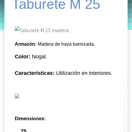
Taburete M 25
by
Entorno
|
on
enero 16, 2020
Armazón:
Madera de haya barnizada.
Color:
Nogal.
Características:
Utilización en interiores.
Dimensiones:
75