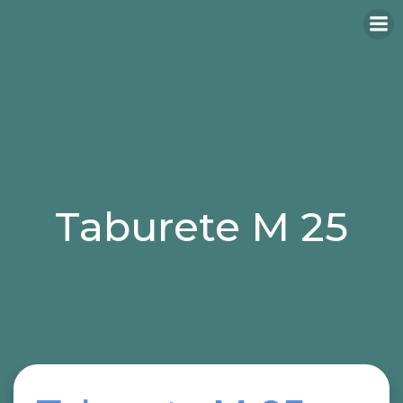
Taburete M 25
Categories:
taburetes
taburetes para hosteleria