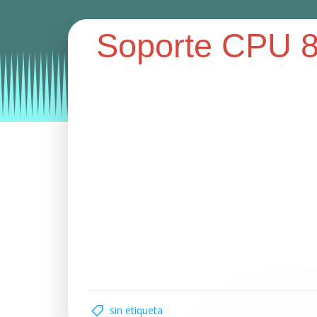
Soporte CPU 
Categories:
soporte con ruedas
soportes
sop
sin etiqueta