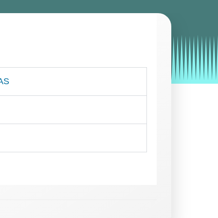
by
Entorno
|
on
noviembre 19, 2019
AS