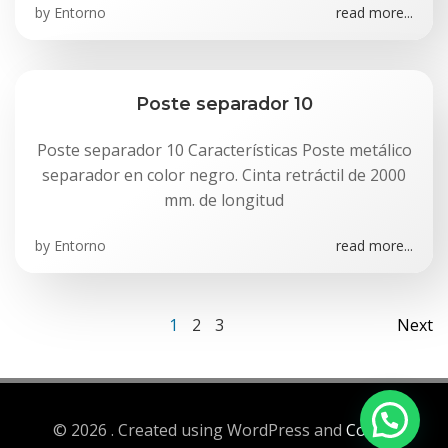
by
Entorno
read more...
Poste separador 10
Poste separador 10 Características Poste metálico
separador en color negro. Cinta retráctil de 2000
mm. de longitud
by
Entorno
read more...
Navegación
Na
Página
Página
Página
1
2
3
Next
por
po
las
las
© 2026 . Created using WordPress and
Colibri