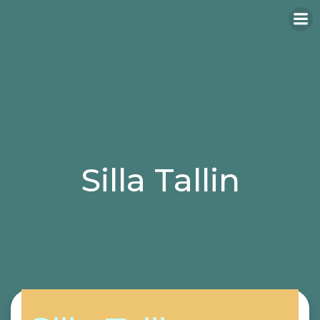
Silla Tallin
Categories:
sillas
sillas de oficina
sillas para hosteleria