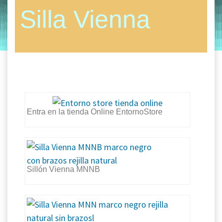
sillas para hosteleria
Silla Vienna
by
Entorno
|
on
septiembre 12, 2019
Entra en la tienda Online EntornoStore
Sillón Vienna MNNB