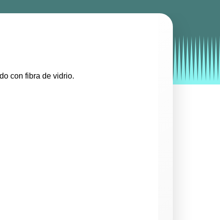
by
Entorno
|
on
enero 14, 2020
o con fibra de vidrio.