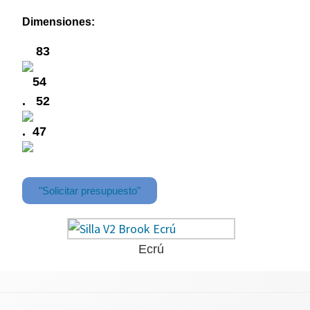
Dimensiones:
83
54
.
52
.
47
"Solicitar presupuesto"
Ecrú