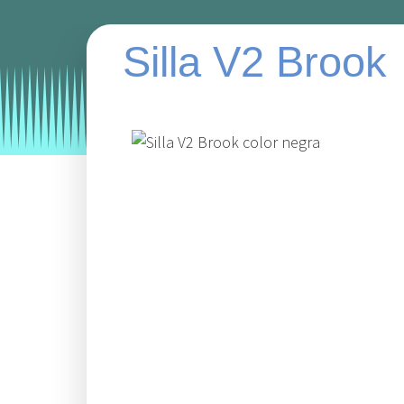
Silla V2 Brook
Categories:
sillas
sillas para hosteleria