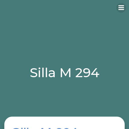
Silla M 294
Categories:
sillas
sillas para hosteleria