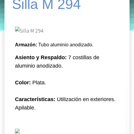
Silla M 294
by
Entorno
|
on
enero 13, 2020
Armazón:
Tubo aluminio anodizado.
Asiento y Respaldo:
7 costillas de
aluminio anodizado.
Color:
Plata.
Características:
Utilización en exteriores.
Apilable.