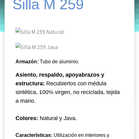
Silla M 259
by
Entorno
|
on
enero 8, 2020
Armazón:
Tubo de aluminio.
Asiento, respaldo, apoyabrazos y
estructura:
Recubiertos con médula
sintética, 100% virgen, no reciclada, tejida
a mano.
Colores:
Natural y Java.
Características:
Utilización en interiores y