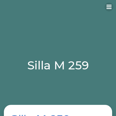
Silla M 259
Categories:
sillas
sillas para hosteleria