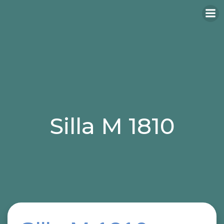
Silla M 1810
Categories:
sillas
sillas para hosteleria