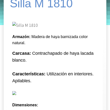
Silla M 1810
by
Entorno
|
on
febrero 14, 2022
Armazón:
Madera de haya barnizada color
natural.
Carcasa:
Contrachapado de haya lacada
blanco.
Características:
Utilización en interiores.
Apilables.
Dimensiones: