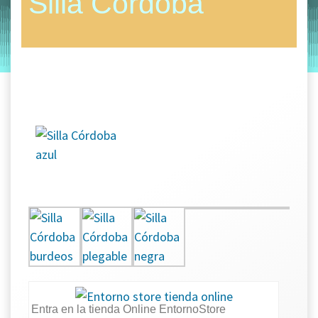
Silla Córdoba
by
Entorno
|
on
septiembre 5, 2019
Entra en la tienda Online EntornoStore