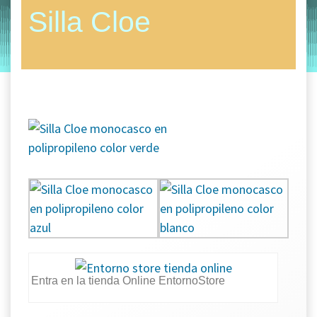
sillas para hosteleria
Silla Cloe
by
Entorno
|
on
septiembre 5, 2019
Entra en la tienda Online EntornoStore