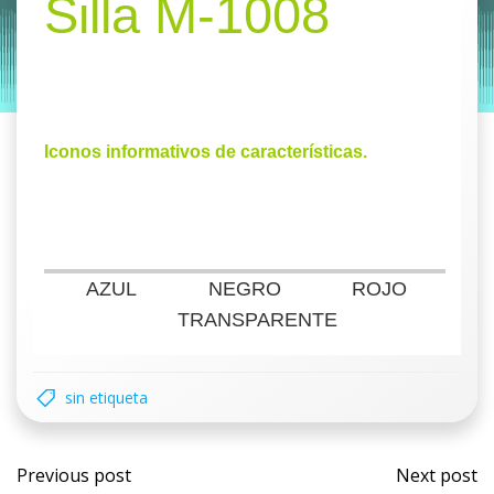
Silla M-1008
by
Entorno
|
on
diciembre 11, 2019
Iconos informativos de características.
AZUL
NEGRO
ROJO
TRANSPARENTE
sin etiqueta
Previous post
Next post