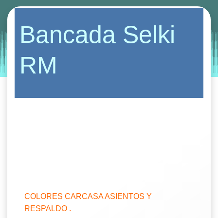
Categories:
bancadas
butaca
sillas
Bancada Selki
by
Entorno
|
on
octubre 14, 2019
RM
COLORES CARCASA ASIENTOS Y
RESPALDO .