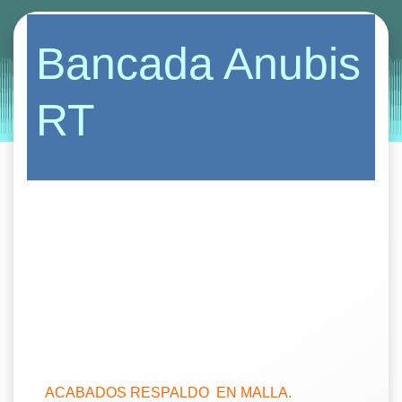
Categories:
bancadas
butaca
sillas
Bancada Anubis
by
Entorno
|
on
octubre 14, 2019
RT
ACABADOS RESPALDO EN MALLA.