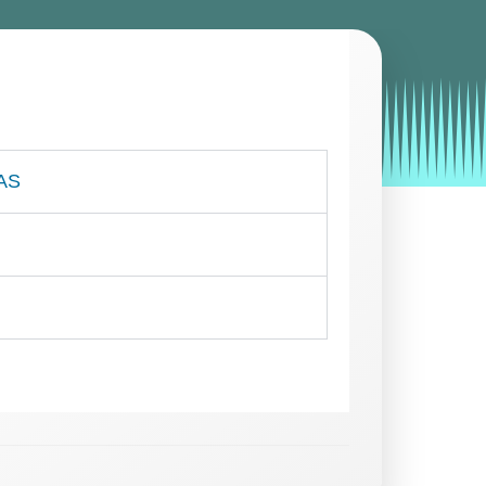
by
Entorno
|
on
noviembre 4, 2019
AS