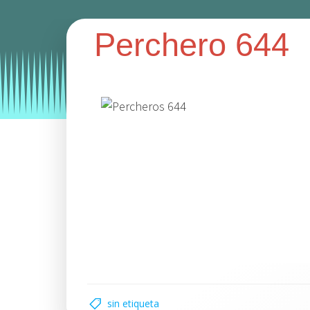
Perchero 644
Categories:
percheros
percheros de pie
sin etiqueta