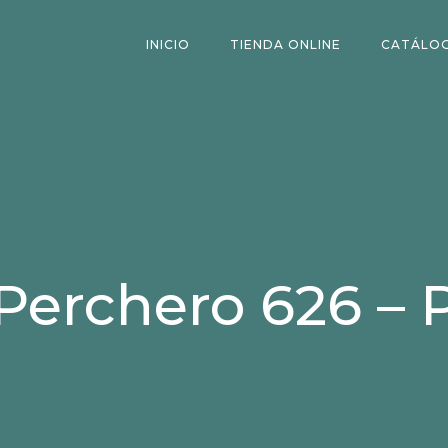
INICIO
TIENDA ONLINE
CATÁLO
Perchero 626 – 