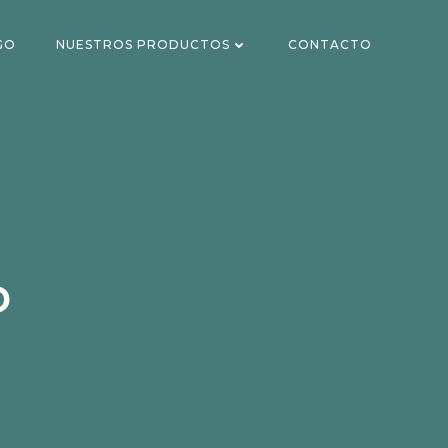
GO
NUESTROS PRODUCTOS
CONTACTO
P