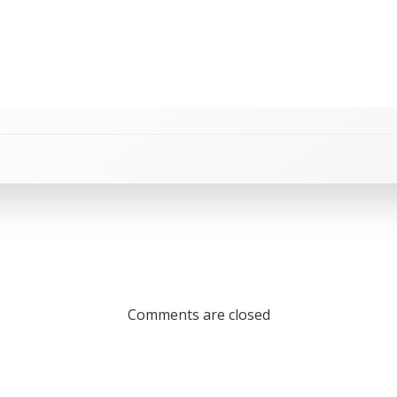
Comments are closed