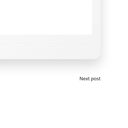
Next post