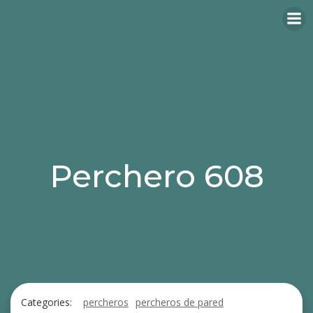
Perchero 608
Categories:
percheros
percheros de pared