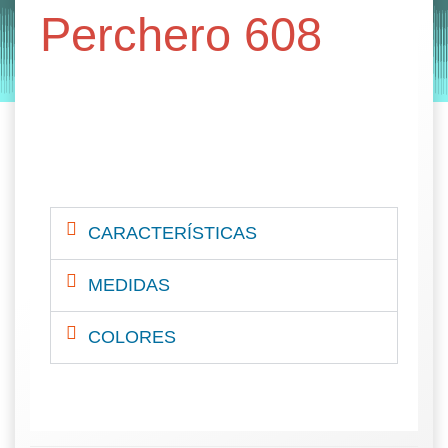
percheros de pie
Perchero 608
by
Entorno
|
on
noviembre 4, 2019
CARACTERÍSTICAS
MEDIDAS
COLORES