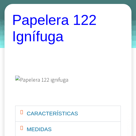
Categories:
papeleras
Papelera 122
by
Entorno
|
on
octubre 23, 2019
Ignífuga
CARACTERÍSTICAS
MEDIDAS