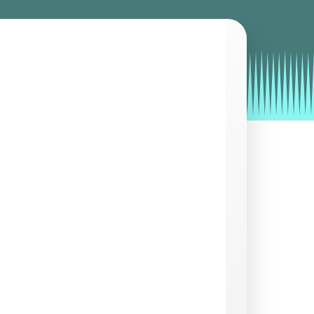
by
Entorno
|
on
enero 24, 2020