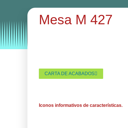
Mesa M 427
Categories:
mesas
mesas hosteleria
CARTA DE ACABADOS
Iconos informativos de características.