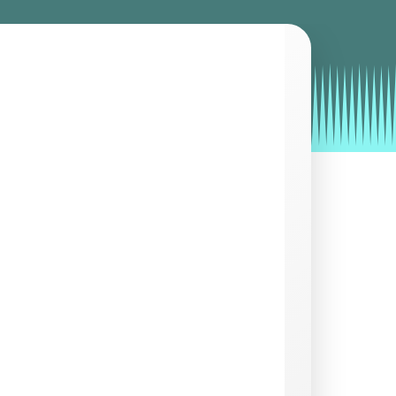
by
Entorno
|
on
enero 24, 2020