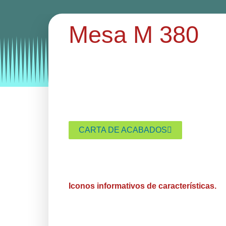
Mesa M 380
Categories:
mesas
mesas hosteleria
CARTA DE ACABADOS
Iconos informativos de características.