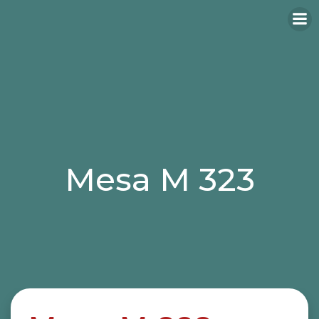
Mesa M 323
Categories:
mesas
mesas hosteleria