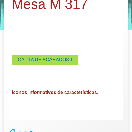
Mesa M 317
by
Entorno
|
on
enero 24, 2020
CARTA DE ACABADOS
Iconos informativos de características.
sin etiqueta