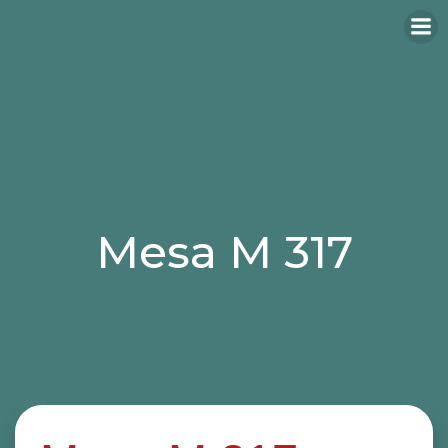
Mesa M 317
Categories:
mesas
mesas hosteleria