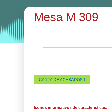
Mesa M 309
Categories:
mesas
mesas hosteleria
CARTA DE ACABADOS
Iconos informativos de características.