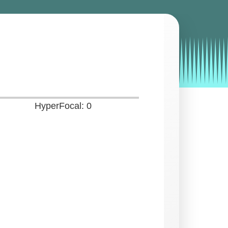
by
Entorno
|
on
enero 24, 2020
HyperFocal: 0