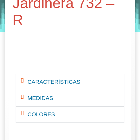
Jardinera 732 –
by
Entorno
|
on
noviembre 6, 2019
R
CARACTERÍSTICAS
MEDIDAS
COLORES