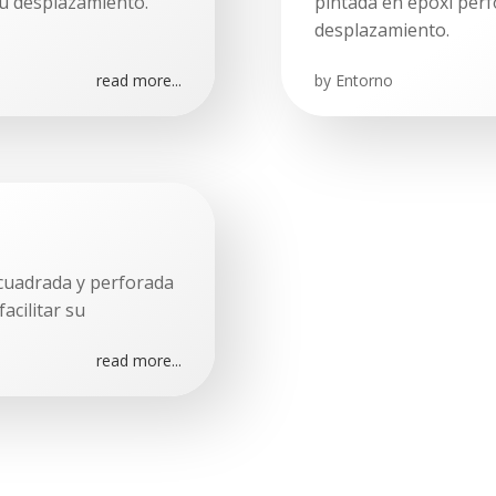
su desplazamiento.
pintada en epoxi perf
desplazamiento.
read more...
by
Entorno
 cuadrada y perforada
acilitar su
read more...